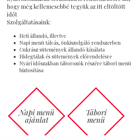
hogy még kellemesebbé tegyük az itt eltöltött
időt
Szolgáltatásaink:
Heti állandó, illevtve
Napi menü tálcás, önkiszolgáló rendszerben
Cukrász sütemények állandó kínálata
Hidegtálak és sütemények előrendelésre
Nyári időszakban táborozók részére tábori menü
biztosítása
Napi menü
Tábori
ajánlat
menü