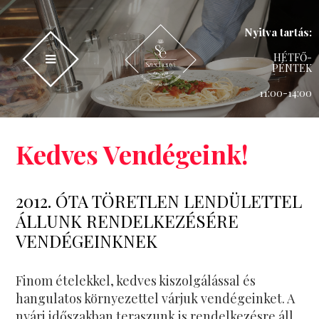
Nyitva tartás:
HÉTFŐ-
PÉNTEK
11:00-14:00
Kedves Vendégeink!
2012. ÓTA TÖRETLEN LENDÜLETTEL
ÁLLUNK RENDELKEZÉSÉRE
VENDÉGEINKNEK
Finom ételekkel, kedves kiszolgálással és
hangulatos környezettel várjuk vendégeinket. A
nyári időszakban teraszunk is rendelkezésre áll,